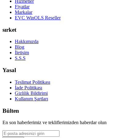
Hizmetler
Fiyatlar
Markalar
EVC WinOLS Reseller
sırket
Hakkımızda
Blog
İletişim
S.S.S
Yasal
Teslimat Politikası
İade Politikası
Gizlilik Bildirimi
Kullanım Şartları
Bülten
En son haberlerimiz ve tekliflerimizden haberdar olun