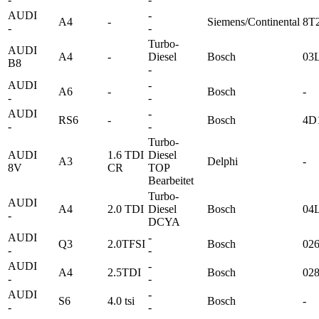
AUDI
-
A4
-
Siemens/Continental
8T
-
-
Turbo-
AUDI
A4
-
Diesel
Bosch
03
B8
-
AUDI
-
A6
-
Bosch
-
-
-
AUDI
-
RS6
-
Bosch
4D
-
-
Turbo-
AUDI
1.6 TDI
Diesel
A3
Delphi
-
8V
CR
TOP
Bearbeitet
Turbo-
AUDI
A4
2.0 TDI
Diesel
Bosch
04
-
DCYA
AUDI
-
Q3
2.0TFSI
Bosch
02
-
-
AUDI
-
A4
2.5TDI
Bosch
02
-
-
AUDI
-
S6
4.0 tsi
Bosch
-
-
-