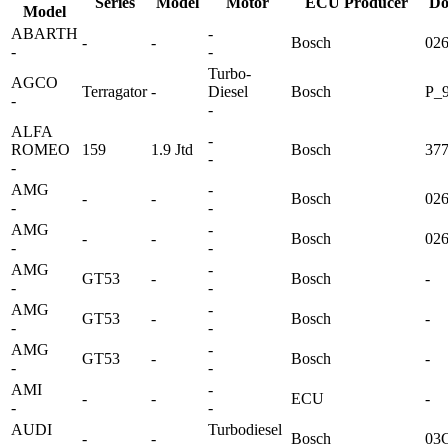
Series
Model
Motor
ECU Producer
Do
Model
ABARTH
-
-
-
Bosch
02
-
-
Turbo-
AGCO
Terragator
-
Diesel
Bosch
P_9
-
-
ALFA
-
ROMEO
159
1.9 Jtd
Bosch
37
-
-
AMG
-
-
-
Bosch
02
-
-
AMG
-
-
-
Bosch
02
-
-
AMG
-
GT53
-
Bosch
-
-
-
AMG
-
GT53
-
Bosch
-
-
-
AMG
-
GT53
-
Bosch
-
-
-
AMI
-
-
-
ECU
-
-
-
AUDI
Turbodiesel
-
-
Bosch
03
-
-