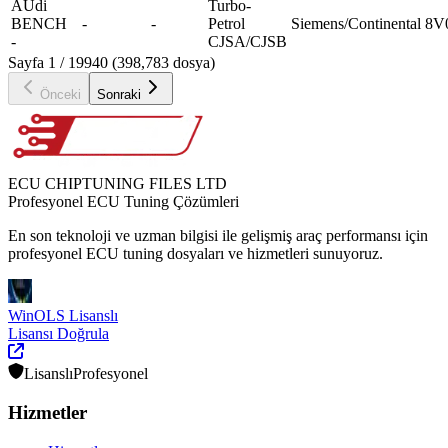
AUdi
Turbo-
BENCH
-
-
Petrol
Siemens/Continental
8V
-
CJSA/CJSB
Sayfa 1 / 19940 (398,783 dosya)
Önceki
Sonraki
ECU CHIPTUNING FILES LTD
Profesyonel ECU Tuning Çözümleri
En son teknoloji ve uzman bilgisi ile gelişmiş araç performansı için
profesyonel ECU tuning dosyaları ve hizmetleri sunuyoruz.
WinOLS Lisanslı
Lisansı Doğrula
Lisanslı
Profesyonel
Hizmetler